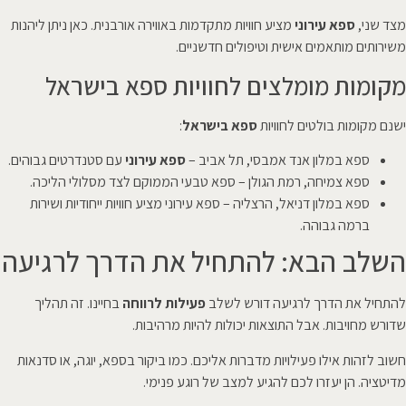
מצד שני,
ספא עירוני
מציע חוויות מתקדמות באווירה אורבנית. כאן ניתן ליהנות
משירותים מותאמים אישית וטיפולים חדשניים.
מקומות מומלצים לחוויות ספא בישראל
ישנם מקומות בולטים לחוויות
ספא בישראל
:
ספא במלון אנד אמבסי, תל אביב –
ספא עירוני
עם סטנדרטים גבוהים.
ספא צמיחה, רמת הגולן – ספא טבעי הממוקם לצד מסלולי הליכה.
ספא במלון דניאל, הרצליה – ספא עירוני מציע חוויות ייחודיות ושירות
ברמה גבוהה.
השלב הבא: להתחיל את הדרך לרגיעה
להתחיל את הדרך לרגיעה דורש לשלב
פעילות לרווחה
בחיינו. זה תהליך
שדורש מחויבות. אבל התוצאות יכולות להיות מרהיבות.
חשוב לזהות אילו פעילויות מדברות אליכם. כמו ביקור בספא, יוגה, או סדנאות
מדיטציה. הן יעזרו לכם להגיע למצב של רוגע פנימי.