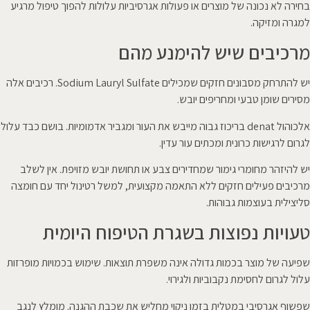
בחירה לא נכונה של מוצרים או פעולות אגרסיביות עלולות להפוך טיפול מרגיע
למגרה ומזיקה.
מרכיבים שיש להימנע מהם
יש להתרחק מסבונים חזקים שמכילים Sodium Lauryl Sulfate. רכיבים אלה
מסירים שומן טבעי ומחריפים יובש.
אלכוהול denat בריכוז גבוה מייבש את העור ומגביר אדמומיות. בושם כבד עלול
לגרום לרגישות כרונית ומכתים עור עדין.
יש להיזהר מחומרי גימור שמחדירים צבע או תחושת יובש מזויפת. אין לשלב
מרכיבים פעילים חזקים ללא התאמה מקצועית, למשל רטינול יחד עם חומצה
סליצילית בעוצמות גבוהות.
טעויות נפוצות בשגרת הטיפוח היומית
שפיעה של מוצר בכמות גדולה אינה משפרת תוצאות. שימוש בכמויות מופרזות
עלול לגרום לחסימת נקבוביות ולגירוי.
שפשוף אגרסיבי במטלית בזמן ניקוי מחליש את שכבת ההגנה. מומלץ לנגב