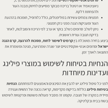
סרומים אנטי-אוקסידנטיים
המכילים ויטמין C (L-ascorbic),
ניאצינאמיד או רטינול בריכוז מבוקר מסייעים לחיזוק מבנה העור
ולהפחתת דלקת.
תמציות צמחים עשירות בפוליפנולים, כולל כלורופיל, תומכות בהרגעת
העור ומעניקות הגנה מפני נזק חמצוני.
ניתן לשלב סרומים כשלב בוקר או ערב לפי הריכוז והסובלנות, לאחר
בדיקת תגובה עורית ראשונית.
ביצוע בחירה מושכלת בין
קרמים לשימור לחות
,
מסכות להרגעה
,
קרם הגנה
ישראל
וסרומים אנטי-אוקסידנטיים יוצר שגרה שמרגיעה, מגינה ומשמרת את
התוצאה לאורך זמן.
הנחיות בטיחות לשימוש במוצרי פילינג
ועדינות מיוחדות
לפני כל טיפול פילינג יש להבין את הסיכונים והאמצעים להפחתתם.
הנחיות
בטיחות פילינג
כוללות בדיקות מקדימות, קריאה נכונה של התוויות ועצירה
מיידית במקרה של תגובה. טקסט זה מסביר פעולות פשוטות ופרקטיות לשימוש
בטוח בבית ובקליניקה.