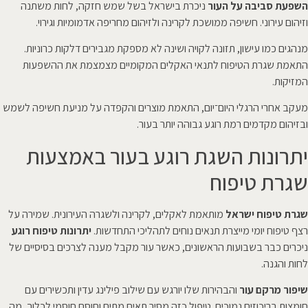
השפעת סביבה על העור
ניכרת בישראל בשל שמש חזקה, לחות משתנה
וזיהום עירוני. חשיפה ממושכת לקרינה ולזיהום מחריפה אדמומיות וגירוי.
מנהגים כמו עישון, תזונה לקויה ושינה לא מספקת מגבירים דלקות כרוניות.
התאמת שגרת הטיפוח לתנאי האקלים המקומיים מצמצמת את ההשפעות
המזיקות.
מעקב אחרי הרגלי היום־יום, התאמת מוצרים והקפדה על מניעת חשיפה לשמש
ובזיהום מקדמים רמת רוגע גבוהה יותר בעור.
יתרונות השגת רוגע בעור באמצעות
שגרת טיפוח
שגרת טיפוח ישראל
מותאמת לאקלים, לקרינה ולשגרה העירונית. שמירה על
רצף טיפוח יומי מייצרת תנאים נוחים לתהליכי התחדשות.
יתרונות טיפוח רוגע
ניכרים כבר בשבועות הראשונים, כאשר עור מקבל מענה לצרכים בסיסיים של
לחות והגנה.
שיפור מרקם עור
והבהירות שלו יורגש עם שילוב פילינג עדין ותכשירים עם
חומצות בריכוזים נמוכים. טיפול כזה מסיר תאים מתים וחוסם חוסמי לכלוך, מה