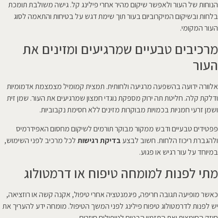
הנוחות של העור ולאפשר שיקום מהיר אחרי פילינג קל. גישה משולבת תומכת
בלחות ובשיקום המיקרוביום בעור תוך שימת דגש על בטיחות והתאמה לסוג
העור המקומי.
מרכיבים טבעיים שמרגיעים ומזינים את
העור
אלוורה ידועה בהשפעה מרגיעה ולחותית. תמצית קמומיל מצמצמת אדמומיות
ודלקת קלה. חליטת תה ירוק מספקת נוגדי חמצון שמרגיעים את העור. שמן זית
ושמן זרעי חמניות בכמויות מבוקרות מזינים ללא חסימת נקבוביות.
פפטידים טבעיים ודבש ממקור מבוקר תורמים לשיקום מחסום האפידרמיס
ולהגברת ריכוז הלחות. חשוב לבצע
בדיקת רגישות
לכל מרכיב לפני השימוש,
במיוחד על עור רגיש או פגוע.
מתי לפנות למומחה טיפוח או דרמטולוג
כאשר מופיעה תגובה חריפה, פיגמנטציה אחרי טיפול, אקנה קשה או רוזציאה,
יש לפנות לדרמטולוג טיפוח פילינג לפני המשך הטיפול. מומחה ידע להעריך את
חוזק החומצות ואת התזמון הבטוח לטיפולים חוזרים.