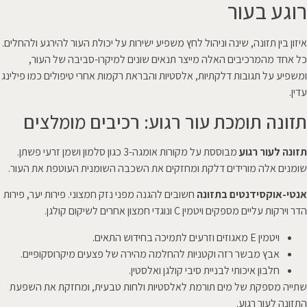
רוגע בעור
איזון בין תזונה, שינה וניהול לחץ משפיע ישירות על יכולת העור להירגע ולהחלים.
כל אחד מהמרכיבים האלה מייצר תנאים שונים למיקרו-סביבה של העור,
ומשפיע על תגובות דלקתיות, אלסטיות והבראת רקמות אחרי טיפולים כמו פילינג
עדין.
תזונה תומכת עור רגוע: רכיבים מומלצים
תזונה לעור רגוע
מבוססת על מקורות אומגה-3 כגון סלמון ושמן זרעי פשתן.
שומנים אלה מורידים דלקת ומחזקים את השכבה השומנית העוטפת את העור.
אנטי-אוקסידנטים בתזונה
חשובים להגנה מפני נזק חמצוני. פירות יער, פירות
הדר וירקות עליים מספקים ויטמין C ונוגדי חמצון אחרים לשיקום קולגן.
ויטמין E מאגוזים וזרעים לתמיכה בחידוש התאים.
אבץ מבשר רזה וקטניות להחלמה מהירה של פצעים מיקרוסקופיים.
חלבון איכותי לבניית סיבי קולגן ואלסטין.
שתייה מספקת של מים תורמת לאלסטיות ולחות טבעית, ומחזקת את השפעת
התזונה לעור רגוע.