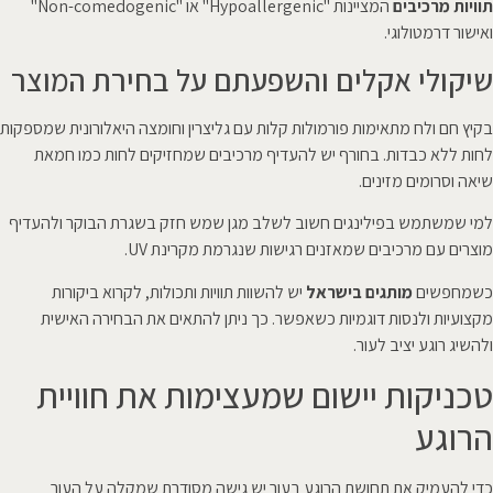
תוויות מרכיבים
המציינות "Hypoallergenic" או "Non-comedogenic"
ואישור דרמטולוגי.
שיקולי אקלים והשפעתם על בחירת המוצר
בקיץ חם ולח מתאימות פורמולות קלות עם גליצרין וחומצה היאלורונית שמספקות
לחות ללא כבדות. בחורף יש להעדיף מרכיבים שמחזיקים לחות כמו חמאת
שיאה וסרומים מזינים.
למי שמשתמש בפילינגים חשוב לשלב מגן שמש חזק בשגרת הבוקר ולהעדיף
מוצרים עם מרכיבים שמאזנים רגישות שנגרמת מקרינת UV.
כשמחפשים
מותגים בישראל
יש להשוות תוויות ותכולות, לקרוא ביקורות
מקצועיות ולנסות דוגמיות כשאפשר. כך ניתן להתאים את הבחירה האישית
ולהשיג רוגע יציב לעור.
טכניקות יישום שמעצימות את חוויית
הרוגע
כדי להעמיק את תחושת הרוגע בעור יש גישה מסודרת שמקלה על העור