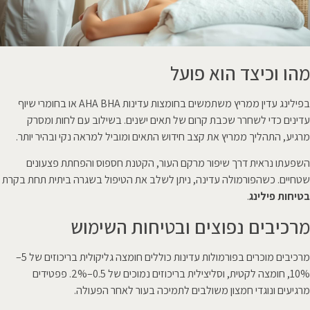
מהו וכיצד הוא פועל
בפילינג עדין ממריץ משתמשים בחומצות עדינות AHA BHA או בחומרי שיוף
עדינים כדי לשחרר שכבת קרום של תאים ישנים. בשילוב עם לחות ומסרק
מרגיע, התהליך ממריץ את קצב חידוש התאים ומוביל למראה נקי ובהיר יותר.
השפעתו נראית דרך שיפור מרקם העור, הקטנת חספוס והפחתת פצעונים
שטחיים. כשהפורמולה עדינה, ניתן לשלב את הטיפול בשגרה ביתית תחת בקרת
בטיחות פילינג
.
מרכיבים נפוצים ובטיחות השימוש
מרכיבים מוכרים בפורמולות עדינות כוללים חומצה גליקולית בריכוזים של 5–
10%, חומצה לקטית, וסליצילית בריכוזים נמוכים של 0.5–2%. פפטידים
מרגיעים ונוגדי חמצון משולבים לתמיכה בעור לאחר הפעולה.