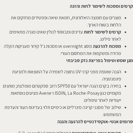
קרמים ומסכות לשימור לחות והזנה
מוצרים עם חומצה היאלורונית, חמאת שיאה ופפטידים מחזקים את
הלחות בטווח הארוך.
קרמים לשימור לחות
עדינים ומבוססי לנולין שאינו מגרה מתאימים
לאחר פילינג.
מסכות להרגעה
מסוג overnight או מסכות ג'ל קירור מעניקות הקלה
מהירה ומשקמות את המחסום העורי.
מגן שמש וטיפול בפריצת נזק סביבתי
הגנה שוטפת מפני קרני UV נחוצה לשמירה על התוצאות ולמניעת
פיגמנטציה.
בחירה בקרם הגנה ישראל עם SPF50 רחב ספקטרום מומלצת; מותגים
מקומיים כגון ISDIN, La Roche-Posay ו־Avene מציעים נוסחאות
ייעודיות לאחר טיפולים.
שילוב של מסנני קרינה מינרליים או כימיים תלוי בעדינות העור והעדפת
המשתמש.
סרומים אנטי-אוקסידנטיים להרגעה והגנה