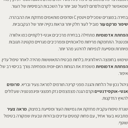
שמאפשר לקרם ולסרום לפעול טוב יותר על השכבות הבסיסיות של העור.
בחירה במוצרים שמכילים ויטמין C וסרומים מותאמים מחזקת את ההבהרה.
שיפור מרקם עור
מוביל לעור חלק יותר ונראות נקייה יותר של הנקבוביות.
הפחתת אדמומיות
מתחילה בבחירת מרכיבים אנטי-דלקתיים כמו אלוורה
ופנטנול. התחמקות מריחות מלאכותיים וממרכיבים מגרויים מקטינה תגובות
מיותרות ומסייעת לנפיחות להירגע מהר יותר.
שימוש בחומצה היאלורונית בלחות מבטיח התאוששות מהירה לאחר טיפול עדין.
הפחתת אדמומיות
משפרת את הנוחות היום-יומית ומפחיתה צורך בכיסוי רב של
איפור.
ניהול נכון של הלחות והגנה מפני קרינה תורמים למראה צעיר ובריא.
סרומים
אנטי-אוקסידנטיים
וקרם הגנה מצמצמים נזק חמצוני ופיגמנטציה שעלולים
להאיץ הזדקנות.
שגרת טיפוח עקבית מחזקת את גמישות העור ומסייעת במיצוק.
מראה צעיר
מתבטא בעור אחיד, עם פחות קמטים עדינים ובהירות טבעית שמקורה בטיפול
שוטף.