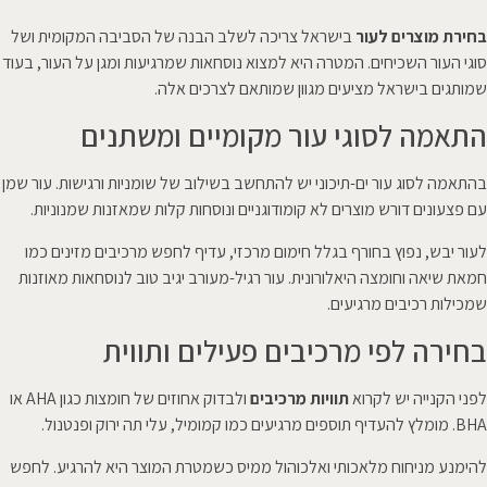
בחירת מוצרים לעור
בישראל צריכה לשלב הבנה של הסביבה המקומית ושל
סוגי העור השכיחים. המטרה היא למצוא נוסחאות שמרגיעות ומגן על העור, בעוד
שמותגים בישראל מציעים מגוון שמותאם לצרכים אלה.
התאמה לסוגי עור מקומיים ומשתנים
בהתאמה לסוג עור ים-תיכוני יש להתחשב בשילוב של שומניות ורגישות. עור שמן
עם פצעונים דורש מוצרים לא קומודוגניים ונוסחות קלות שמאזנות שמנוניות.
לעור יבש, נפוץ בחורף בגלל חימום מרכזי, עדיף לחפש מרכיבים מזינים כמו
חמאת שיאה וחומצה היאלורונית. עור רגיל-מעורב יגיב טוב לנוסחאות מאוזנות
שמכילות רכיבים מרגיעים.
בחירה לפי מרכיבים פעילים ותווית
לפני הקנייה יש לקרוא
תוויות מרכיבים
ולבדוק אחוזים של חומצות כגון AHA או
BHA. מומלץ להעדיף תוספים מרגיעים כמו קמומיל, עלי תה ירוק ופנטנול.
להימנע מניחוח מלאכותי ואלכוהול ממיס כשמטרת המוצר היא להרגיע. לחפש