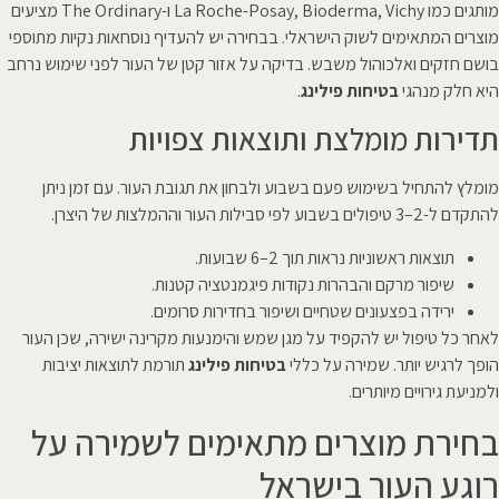
מותגים כמו La Roche-Posay, Bioderma, Vichy ו-The Ordinary מציעים
מוצרים המתאימים לשוק הישראלי. בבחירה יש להעדיף נוסחאות נקיות מתוספי
בושם חזקים ואלכוהול משבש. בדיקה על אזור קטן של העור לפני שימוש נרחב
היא חלק מנהגי
בטיחות פילינג
.
תדירות מומלצת ותוצאות צפויות
מומלץ להתחיל בשימוש פעם בשבוע ולבחון את תגובת העור. עם זמן ניתן
להתקדם ל-2–3 טיפולים בשבוע לפי סבילות העור וההמלצות של היצרן.
תוצאות ראשוניות נראות תוך 2–6 שבועות.
שיפור מרקם והבהרות נקודות פיגמנטציה קטנות.
ירידה בפצעונים שטחיים ושיפור בחדירות סרומים.
לאחר כל טיפול יש להקפיד על מגן שמש והימנעות מקרינה ישירה, שכן העור
הופך לרגיש יותר. שמירה על כללי
בטיחות פילינג
תורמת לתוצאות יציבות
ולמניעת גירויים מיותרים.
בחירת מוצרים מתאימים לשמירה על
רוגע העור בישראל