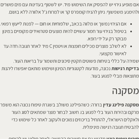
אם מופיע גירוי יש להפסיק את השימוש מיד. יש לשטוף בעדינות עם מים פושרים
ולהימנע משפשוף. ניתן להניח קומפרס קר או למרוח ג'ל אלוורה ללא בושם.
אם הגירוי נמשך או מלווה בכאב, שלפוחיות או חום — לפנות לייעוץ רפואי.
בטיפול בגירוי עור חמור עשויים להיות מוצעים סטרואידים מקומיים במינון
מבוקר רק על ידי רופא.
לא לשלב מוצרים מכילים חומצות או ויטמין C מיד לאחר תגובה חדה עד
לאישור מקצועי.
שמירה על כללי בטיחות פשוטים תקטין סיכונים ותשמור על בריאות העור.
בדיקת רגישות
נכונה, מודעות לקטגוריות המינון ושימוש מותאם יאפשרו ליהנות
מתוצאות מבלי לפגוע בעור.
מסקנה
מסקנה פילינג עדין
ברורה: כשהפילינג משולב בשגרת טיפוח נכונה הוא משפר
מרקם ובהירות העור בלי לפגוע בו. חשוב לבחור מוצר שמתאים לסוג העור
ולאקלים הישראלי, להתחיל בריכוזים נמוכים ולעקוב לאחר כל שימוש כדי
להבטיח תגובה רגישה מינימלית.
סיכום טיפוח רוגע
מדגיש גם את חשיבות ההמשך: לאחר פילינג יש להוסיף