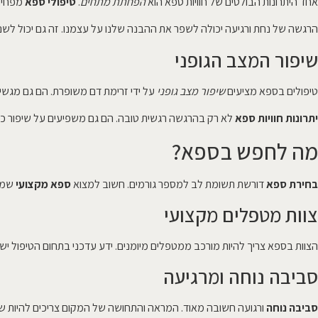
אחד היתרונות הבולטים של חוויות ספא הוא
הפחתת מתחים
.
טיפולי ספא
מפחיתי
הרגשה של נחת ורגיעה יכולה לשפר את ההבנה שלנו על עצמנו. זה גם יכול לשנ
שיפור המצב הגופני
טיפולים בספא מציעים
שיפור מצב גופני
על ידי זרימת דם משופרת. הם גם מגשים ג
יתרונות חוויות ספא
לא רק בהרגשה רגשית טובה. הם גם משפיעים על שיפור כלל
מה לחפש בספא?
בחירת ספא
דורשת תשומת לב למספר גורמים. חשוב למצוא
ספא מקצועי
שמצי
צוות מטפלים מקצועי
הצוות בספא צריך להיות מורכב ממטפלים מיומנים. ידע עדכני בתחום הטיפול יש
סביבה נוחה ומרגיעה
סביבה נוחה
ורגועה חשובה מאוד. המראה והתחושה של המקום צריכים להיות שלום 