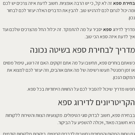
בחירת ספא
זה לא קל, כי יש הרבה אופציות. חשוב לדעת איזה צרכים יש לכם
ומה יכול לגרום לכם להרגיש טוב. להבין את הדברים האלה יעזור לכם לבחור
נכון.
מדריך לדירוג
ספא
יסביר על מה להתמקד. זה יכלול החל מהצרכים שלכם ועד
איך לדעת איזה ספא הכי טוב.
מדריך לבחירת ספא בשיטה נכונה
כשאתם בוחרים ספא, תחשבו על מה אתם זקוקים. האם זה
רוגע
, טיפול מסוים
או זמן רומנטי? תעשו רשימה של מה אתם אוהבים, וזה יעזור לכם למצוא את
המקום הנכון.
חפשו מדריך שיכול להסביר לכם על החוויות הייחודיות בכל ספא.
הקריטריונים לדירוג ספא
בבחירת ספא, חשוב לבדוק סוגי הטיפולים. מקצועיות הצוות והשירות ללקוחות
היא חשובה מאוד, ויכולה להשפיע על הביקור.
גם נוחות המקום והמחירים נחשבים לדברים קריטיים. ביקורות מלקוחות קודמים