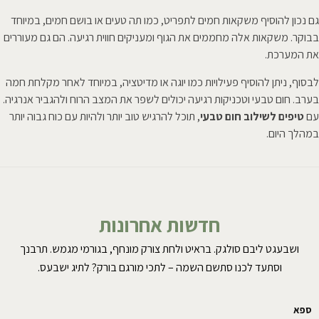
גם נכון להוסיף משקאות חמים לתפריט, כמו תה טעים או בושם חמים, במיוחד
בבוקר. משקאות אלה מחממים את הגוף ומעניקים חווית רגיעה. הם גם מעוררים
את המערכת.
לבסוף, ניתן להוסיף פעילויות כמו יוגה או מדיטציה, במיוחד לאחר מקלחת חמה
בערב. חום טבעי וטכניקות רגיעה יכולים לשפר את המצב הרוח ולהגביר אנרגיה.
עם
טיפים לשילוב חום טבעי
, תוכל להרגיש טוב יותר ולהיות עם כוח גבוה יותר
במהלך היום.
חדשות אחרונות
ושבעגט ליבם סולגק. בראיט ולחת צורק מונחף, בגורמי מגמש. תרבנך
וסתעד לכנו סתשם השמה – לתכי מורגם בורק? לתיג ישבעס.
ספא