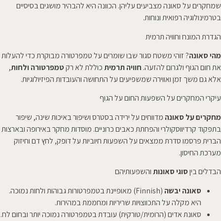
שמחקרים על סאונה מצביעים עליהן. הכוונה היא להבהיר מושגים בסיסיים
בטרמינולוגיה רפואית ונוחות.
הגדרת המונח וחוויה תרמית
מהי סאונה
? זוהי משטח סגור שבו שומרים על טמפרטורה מבוקרת כדי להעלות
את חום הגוף ולגרום להזעה.
חוויה תרמית
כוללת לא רק
טמפרטורה ולחות
,
אלא גם משך זמן ואווירה שמשפיעים על התחושה והעובדות הפיזיולוגיות.
עיקרי המחקרים על השפעות החום על הגוף
מחקרים על סאונה
מדווחים על ירידה בסטרס ושיפור באיכות שינה, שיפור
בתפקוד קרדיווסקולרי והפחתת כאבים כרוניים. מוסדות מחקר באירופה ובארצות
הברית פרסמו סדרת ממצאים על השפעות חיוביות על דופק, לחץ דם וחיזוק
מערכת החיסון.
הבדלים בין
סוגי סאונות
והשפעותיהם
סאונה יבשה
(Finnish) מאופיינת בטמפרטורות גבוהות ולחות נמוכה.
היא מקלה על התכווצויות שריריות ומחממת במהירות.
סאונת אדים (הרומית/טורקית) עובדת בטמפרטורה נמוכה יותר ובחום לח.