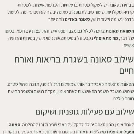
בבחירת סאונה יש לשקול מטרות בריאותיות והעדפות אישיות. למטרות
קרדיו-ווסקולריות ושיפור סיבולת גופנית, סאונה יבשה לעיתים עדיפה. לטיפול
בדרכי נשימה ולעור רגיש,
סאונה באדים
נוחה יותר.
השוואת סאונות
צריכה לכלול גם מצב רפואי אישי והתייעצות עם רופא. בסופו
של דבר,
מה מתאים לי
נקבע על בסיס תוצאות ניסוי אישי, בטיחות והרגשה
אישית.
שילוב סאונה בשגרת בריאות ואורח
חיים
הסאונה מתאימה כאביזר בריאותי שמשלים תרגול גופני, תזונה וניהול סטרס.
שימוש מושכל משפר התאוששות לאחר אימון, מקדם רגיעה ומשפר תחושת
רווחה כוללת.
שילוב עם פעילות גופנית ושיקום
לאחר אימון מתון סאונה יכולה להקל על כאבי שריר ולזרז להחלמה.
סאונה
ופעילות גופנית
משלימות זו את זו בשיקום פיזיותרפי, כאשר מטפלים בנקודות