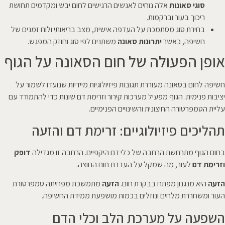
סוגי סאונות
אלה נוחים לאנשים הרגישים לחום יבש ומקדמים תחושת
ריכוך בעור וברקמות.
בחירת סוג מסתמכת על העדפה אישית, מצב בריאותי ולוח זמנים של
חשיפה, כאשר
יתרונות סאונה
משתנים לפי סוג וחוזק המפגש.
אופן הפעולה של חום הסאונה על הגוף
חשיפה לחום בסאונה מעוררת תגובות פיזיולוגיות מיידיות שנועדו לשמור על
יציבות פנימית. הגוף מפעיל מערכות קירור וזרימת דם שונות כדי להתמודד עם
עליית הטמפרטורה החיצונית והשינויים הפנימיים.
תהליכים פיזיולוגיים: זרימת דם והזעה
בחום הגוף מתרחשת הרחבה של כלי דם היקפיים. הרחבה זו מגדילה
דופק
וזרימת דם
לעור, מה שמקל על העברת חום החוצה.
הזעה
היא מנגנון מפתח בבקרת חום.
הזעה
מתמשכת מפחיתה טמפרטורת
העור ומשחררת מלחים ונוזלים בכמות מושפעת ממידת החשיפה.
השפעה על מערכת הלב וכלי הדם