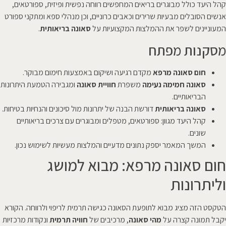
קהל היעד כולל מבוגרים בריאים המחפשים רווחה נפשית ופיזית, ספורטאים,
אנשים הסובלים מבעיות שרירים וכאבים כרוניים, וכן מנהלי ספא ומתקני ספורט
המעוניינים לשפר את ההמלצות המקצועיות על
סאונה בריאותית
.
מסקנות מפתח
חום סאונה מרפא
מקדם רגיעה ושיקום באמצעות חימום מבוקר.
סאונה חמימה נעימה
משפרת
חוויית סאונה
ומגבירה הטמעת היתרונות
הבריאותיים.
סאונה בריאותית
דורשת הבנה של יתרונות מול סיכונים והנחיות בטיחות.
קהל היעד מגוון: ספורטאים, מטפלים ומבוגרים עם צרכים בריאותיים
שונים.
המשך המאמר יספק נתונים מדעיים והמלצות מעשיות לשימוש נכון.
חום סאונה מרפא: מבוא למושג
וליתרונות
הטקסט הזה מציג מבוא לתופעת הסאונה כגישה תרמית לריפוי ולרווחה. הקורא
יקבל תמונה קצרה על
מהי סאונה
, מרכיבים של
חוויה תרמית
ונקודות מרכזיות