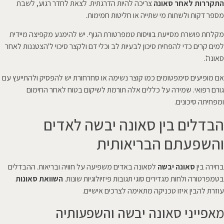
התקררות לאחר סאונה
צריכה להיות הדרגתית. לצאת לחדר רגוע, לשבת
מספר דקות ולשתות מי שתייה או חליטות חמימות.
מקלחת פושרת מסייעת בוויסות טמפרטורת הגוף. יש להימנע מקפיצה מיידית
למים קרים כדי להפחית סיכון לבעיות לב וכלי דם ולקצר סיכוי ל'הצטננות לאחר
סאונה'.
אם מופיעים סימפטומים כמו קוצר נשימה או סחרחורת יש להפסיק ולהתייעץ עם
גורם רפואי. שמירה על כללים אלה תורמת לשיקום בטוח לאחר החימום
ומפחיתה סיכונים.
הבדלים בין סאונה יבשה לאדים
והשפעתם הבריאותית
בחירה בין
סאונה יבשה
לסאונה באדים משפיעה על חוויה ובריאות. ההבדלים
בטמפרטורה ולחות מגדירים סוגי תגובות פיזיולוגיות שונות.
השוואת סאונות
עוזרת להבין איזו טכניקה מתאימה לצרכים אישיים.
מאפייני סאונה יבשה והשפעותיה