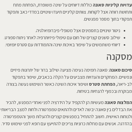
עדויות קליניות סאונה
כוללות דיווחים על שינה משופרת, הפחתת מתח
ותחושת רווחה אצל לקוחות. צוותים קליניים תיעדו שינויים במדדי כאב ותפקוד
תפקודי בתוך מספר מפגשים.
ניטור שינויים בתסמינים אצל מטופלי פיברומיאלגיה.
שילוב סשנים קצרים של חום עם טיפולי פיזיותרפיה לאחר ניתוח ספורט.
דיווחי משתמשים על שיפור באיכות שינה והתמודדות עם סטרס יומיומי.
מסקנה
סיכום סאונה
: סאונה חמימה נעימה מציעה שילוב ברור של יתרונות פיזיים
ונפשיים. המחקרים והעדויות מצביעים על הקלה בכאבים, שיפור בתפקוד
לב-ריאה,
הפחתת סטרס
ושיפור איכות השינה כאשר השימוש נעשה בצורה
מבוקרת ובכפוף להנחיות בטיחות.
המלצות סאונה
מעשיות הן להקפיד על הידרציה לפני ואחרי המפגש, להכיר
את הבדלים בין סאונה יבשה לאדים ולהתאים טמפרטורה ולחות למצב הבריאותי
ולנוחות האישית. חשוב להתחיל במפגשים קצרים ולהעלות משך והטמפרטורה
בהדרגה. אנשים עם מחלות כרוניות צריכים להתייעץ עם רופא לפני שימוש סדיר.