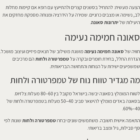
הצעה מעשית: להתחיל בסשנים קצרים ולהתייעץ עם רופא אם קיימות מחלות
לב, נשימה או מצבים כרוניים. שמירה על הידרציה ומנוחה מספקת מחזקים את
היעילות של
יתרונות סאונה
.
סאונה חמימה נעימה
חוויה של
סאונה חמימה נעימה
מושגת משילוב של תנאים פיזיים ועיצוב מושכל.
הגדרת החלל, בחירת חומרים ובקרה על
טמפרטורה ולחות
הם מרכיבים
שמשפיעים ישירות על הנוחות והתחושה הבריאותית.
מה מגדיר טווח נוח של טמפרטורה ולחות
לטווח המומלץ בסאונה יבשה בישראל מקובל בין 60–80 מעלות צלזיוס.
בסאונה באדים מומלץ להישאר סביב 40–50 מעלות בטמפרטורה ולחות של
40–60%.
התאמה אישית חשובה. משתמשים שונים יבחרו
טמפרטורה ולחות
שונות לפי
סף סבילות, גיל ומצב בריאותי.