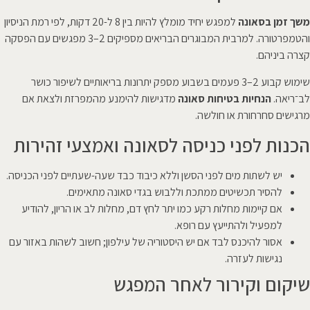
משך זמן בסאונה
למפגש יחיד מומלץ להיות בין 8 ל-20 דקות, לפי רמת הניסיון
והטמפרטורה. למרבית המבוגרים הבריאים מספיקים 2–3 מפגשים עם הפסקה
קצרה ביניהם.
שימוש קבוע 2–3 פעמים בשבוע מספק יתרונות בריאותיים לשיפור כושר
לב־ריאה.
הנחיות בטיחות סאונה
מדגישות להימנע מהמפרזת ולצאת אם
מרגישים סחרחורת או חולשה.
הכנות לפני כניסה לסאונה ואמצעי זהירות
יש לשתות מים לפני הסשן וללא כיבוד כבד שעה-שעתיים לפני הכניסה.
להסיר תכשיטים ממתכת וללבוש בגדי סאונה מתאימים.
אם קיימות מחלות רקע כמו יתר לחץ דם, מחלות לב או הריון, להודיע
למפעיל ולהתייעץ עם רופא.
אסור להיכנס לבד אם יש היסטוריה של עילפון; חשוב לשהות באזור עם
נגישות לעזרה.
שיקום וקירור לאחר המפגש