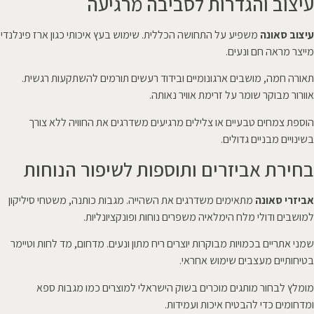
עיצוב והגדרות לסביבה מרגיעה
עיצוב סאונה
משפיע על התחושה הכללית. שימוש בעץ איכותי כגון ארז פינלנדי
מייצר מראה חם ונעים.
תאורה חמה, מושבים ארגונומיים ובידוד רעשים תורמים להשתקעות רגשית.
אוורור מבוקר שומר על זרימת אוויר נאותה.
הוספת צמחים טבעיים או צלילים מרגיעים משדרגים את החוויה ללא צורך
בשינויים מבניים גדולים.
בחירת אביזרים ותוספות לשיפור הנוחות
אביזרי סאונה
מתאימים משדרגים את השהייה. מגבות כותנה, משטחי סיליקון
למושבים ודולי מלח הימלאיה משפרים נוחות ופונקציונליות.
שמני אתריים בכמויות מבוקרות יוצרים ריח מתון ונעים. מדחום, מד לחות וטיימר
בטיחותיים מעצבים שימוש אחראי.
מומלץ לבחור מותגים מוכרים בשוק הישראלי למוצרים כמו מגבות ספא
ומדחומים כדי להבטיח איכות ועמידות.