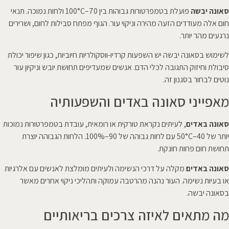
סאונה יבשה
פועלת בטמפרטורות גבוהות בין 70–100°C ולחות נמוכה. תנאי
חום אלה מעודדים הזעה מהירה וניקוי עור. הגוף מפתח סבילות לחום, ושרירים
נרגעים מהר יותר.
לשימוש בסאונה יבשה יש השפעות קרדיו-ווסקולריות חיוביות, כגון שיפור יכולת
סיבולת וחיזוק התגובה לכלי הדם. אנשים שמעדיפים תחושת יובש וניקיון עור
נוטים לבחור בסגנון זה.
מאפייני סאונה באדים והשפעותיה
סאונה באדים
, לעיתים נקראת טורקית או רומאית, עובדת בטמפרטורות נמוכות
יותר של 40–50°C עם לחות גבוהה של 90–100%. הלחות הגבוהה יוצרת
תחושת חום פחות חונקת.
סאונה באדים
מקלה על דרכי הנשימה ולעיתים מומלצת לאנשים עם אלרגיות
או בעיות נשימה. העור נהנה מהרטבה עמוקה ותהליכי ניקוי אחרים מאשר
בסאונה יבשה.
מה מתאים לאיזה צרכים בריאותיים