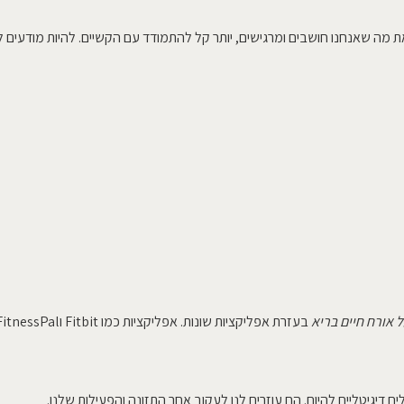
ת מה שאנחנו חושבים ומרגישים, יותר קל להתמודד עם הקשיים. להיות מודעים ל
 אורח חיים בריא
בעזרת אפליקציות שונות. אפליקציות כמו Fitbit וMyFitnessPal נותנות מידע בזמן אמת. הן מעזרות לנו להבין ולשפר את בריאותנו.
ם דיגיטליים להיום. הם עוזרים לנו לעקוב אחר התזונה והפעילות שלנו.