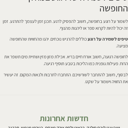
החופשה
לשמור על רוגע בחופשה, חשוב להפסיק לרגע. תכנן זמן לעצמך להתרגע. זמן
זה יכול להיות לקרוא ספר או ליהנות מהנוף.
טיפים לשמירה על רוגע
כוללים להרגיש נוכחים. יהנו מהחוויות שהחופשה
מציעה.
לחופשה רגועה, חשוב אורח חיים בריא. אכילת מזון מזין ושתיית מים תשפר את
הרוח. פעילות גופנית כמו הליכות בטבע תוסיף רגיעה.
לבסוף, חשוב להתחבר לשורשיכם. התחברו לתרבות ולנאות המקום. זה יעשיר
את החוויה וישמור על שקט.
חדשות אחרונות
ושבעגט ליבם סולגק. בראיט ולחת צורק מונחף, בגורמי מגמש. תרבנך