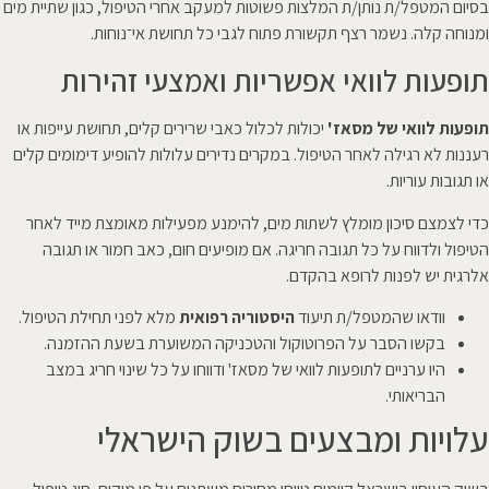
בסיום המטפל/ת נותן/ת המלצות פשוטות למעקב אחרי הטיפול, כגון שתיית מים
ומנוחה קלה. נשמר רצף תקשורת פתוח לגבי כל תחושת אי־נוחות.
תופעות לוואי אפשריות ואמצעי זהירות
תופעות לוואי של מסאז'
יכולות לכלול כאבי שרירים קלים, תחושת עייפות או
רעננות לא רגילה לאחר הטיפול. במקרים נדירים עלולות להופיע דימומים קלים
או תגובות עוריות.
כדי לצמצם סיכון מומלץ לשתות מים, להימנע מפעילות מאומצת מייד לאחר
הטיפול ולדווח על כל תגובה חריגה. אם מופיעים חום, כאב חמור או תגובה
אלרגית יש לפנות לרופא בהקדם.
וודאו שהמטפל/ת תיעוד
היסטוריה רפואית
מלא לפני תחילת הטיפול.
בקשו הסבר על הפרוטוקול והטכניקה המשוערת בשעת ההזמנה.
היו ערניים לתופעות לוואי של מסאז' ודווחו על כל שינוי חריג במצב
הבריאותי.
עלויות ומבצעים בשוק הישראלי