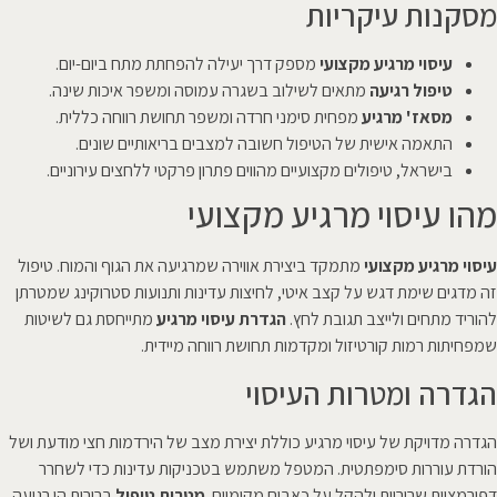
מסקנות עיקריות
עיסוי מרגיע מקצועי
מספק דרך יעילה להפחתת מתח ביום-יום.
טיפול רגיעה
מתאים לשילוב בשגרה עמוסה ומשפר איכות שינה.
מסאז' מרגיע
מפחית סימני חרדה ומשפר תחושת רווחה כללית.
התאמה אישית של הטיפול חשובה למצבים בריאותיים שונים.
בישראל, טיפולים מקצועיים מהווים פתרון פרקטי ללחצים עירוניים.
מהו עיסוי מרגיע מקצועי
עיסוי מרגיע מקצועי
מתמקד ביצירת אווירה שמרגיעה את הגוף והמוח. טיפול
זה מדגים שימת דגש על קצב איטי, לחיצות עדינות ותנועות סטרוקינג שמטרתן
להוריד מתחים ולייצב תגובת לחץ.
הגדרת עיסוי מרגיע
מתייחסת גם לשיטות
שמפחיתות רמות קורטיזול ומקדמות תחושת רווחה מיידית.
הגדרה ומטרות העיסוי
הגדרה מדויקת של עיסוי מרגיע כוללת יצירת מצב של הירדמות חצי מודעת ושל
הורדת עוררות סימפתטית. המטפל משתמש בטכניקות עדינות כדי לשחרר
דפורמציות שריריות ולהקל על כאבים מקומיים.
מטרות טיפול
ברורות הן רגיעה