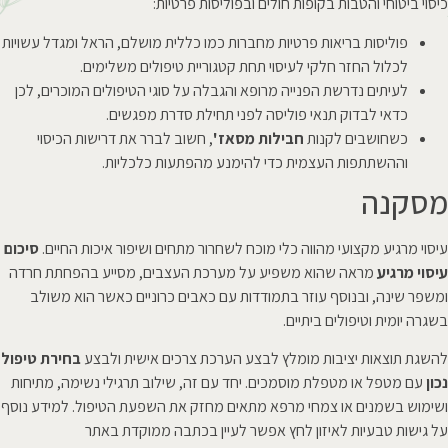
כיסוי ביטוחי והטבות בקופות חולים ובפוליסות פרטיות:
פוליסות בריאות פרטיות מחברות כמו כללית מושלם, הראל ומגדל עשויות
לכלול החזר חלקי לעיסוי תחת קטגוריית טיפולים משלימים.
לעיתים נדרשת הפנייה מרופא והגבלה על סוגי הטיפולים המוכרים, לכן
כדאי לבדוק תנאי פוליסה לפני תחילת סדרת מפגשים.
כשחושבים לקנות
חבילות מסאז'
, חשוב לברר את דרישות הכיסוי
וההשתתפות העצמית כדי להימנע מהפתעות כלכליות.
מסקנה
עיסוי מרגיע מקצועי מהווה כלי מוכח לשחרור מתחים ושיפור איכות החיים.
סיכום
עיסוי מרגיע
מראה שהוא משפיע על מערכת העצבים, מסייע בהפחתת חרדה
ומשפר שינה, ובנוסף עוזר בתמודדות עם כאבים כרוניים כאשר הוא משולב
בשגרה יומית וטיפולים ביתיים.
להשגת תוצאות יציבות מומלץ לבצע הערכת צרכים אישית ולבצע
בחירת טיפול
נכון
עם מטפל או מטפלת מוסמכים. יחד עם זה, שילוב תרגילי נשימה, מתיחות
ושימוש בשמנים או צמחי מרפא מתאים מחזק את השפעת הטיפול. למידע נוסף
על גישות טבעיות לאיזון לחץ אפשר לעיין בכתבה ממוקדת באתר