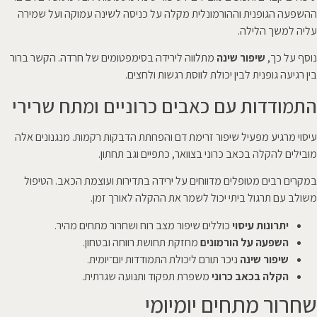
ההשפעה הגופנית וההורמונלית מקלה על כניסה לשינה עמוקה ועל שמירה
עליה למשך הלילה.
נוסף על כך,
שיפור שינה
מתלווה לירידה בסימפטומים של חרדה. הקשר ברור
בין רגיעה גופנית לבין יכולת לווסת רגשות ולחצים.
התמודדות עם כאבים כרוניים ומתח שרירי
עיסוי מרגיע מפעיל שיפור זרימת דם והפחתת הדבקות רקמות. מנגנונים אלה
מובילים להקלה בכאב כרוני בצוואר, כתפיים וגב תחתון.
במקרים רבים מטופלים מדווחים על ירידה בתדירות ועוצמת הכאב. הטיפול
משולב עם תרגול ביתי יכול לשמר את ההקלה לאורך זמן.
יתרונות עיסוי
כוללים שיפור מצב רוח ושחרור מתחים מהיר.
השפעה על הורמונים
מחזקת תחושת רווחה ובטחון.
שיפור שינה
ניכר תורם ליכולת התמודדות יום־יומית.
הקלה בכאב כרוני
משפרת תפקוד ותנועה שגרתית.
שחרור מתחים יומיומי