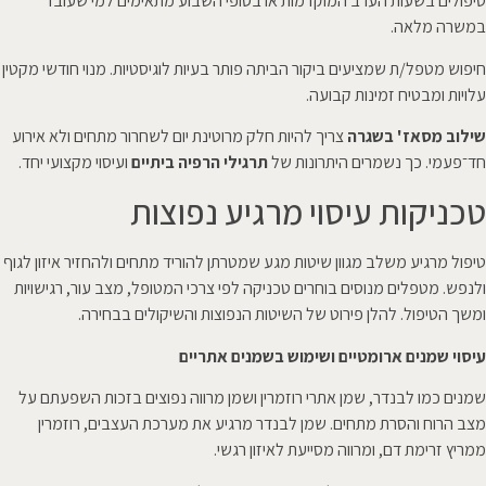
טיפולים בשעות הערב המוקדמות או בסופי השבוע מתאימים למי שעובד
במשרה מלאה.
חיפוש מטפל/ת שמציעים ביקור הביתה פותר בעיות לוגיסטיות. מנוי חודשי מקטין
עלויות ומבטיח זמינות קבועה.
שילוב מסאז' בשגרה
צריך להיות חלק מרוטינת יום לשחרור מתחים ולא אירוע
חד־פעמי. כך נשמרים היתרונות של
תרגילי הרפיה ביתיים
ועיסוי מקצועי יחד.
טכניקות עיסוי מרגיע נפוצות
טיפול מרגיע משלב מגוון שיטות מגע שמטרתן להוריד מתחים ולהחזיר איזון לגוף
ולנפש. מטפלים מנוסים בוחרים טכניקה לפי צרכי המטופל, מצב עור, רגישויות
ומשך הטיפול. להלן פירוט של השיטות הנפוצות והשיקולים בבחירה.
עיסוי שמנים ארומטיים ושימוש בשמנים אתריים
שמנים כמו לבנדר, שמן אתרי רוזמרין ושמן מרווה נפוצים בזכות השפעתם על
מצב הרוח והסרת מתחים. שמן לבנדר מרגיע את מערכת העצבים, רוזמרין
ממריץ זרימת דם, ומרווה מסייעת לאיזון רגשי.