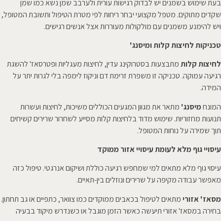
בעת שימוש בשמנים יש לבדוק רגישות עורית ולערבב שמן נשא כמו שמן
שקדים מתוקים. מטפל מקצועי יבחר ריחות לפי מטרת הטיפול ותשובת המטופל,
ויש להימנע משמנים עם מולקולות מעוררות אצל אנשים רגישים.
טכניקות לחיצות קלות ומיסנג'
לחיצות קלות
מתבצעות בסטרוקינג עדין, לחיצות מעגליות ופטרסאז' להשגת
רגיעה עמוקה. טכניקה זו משפרת זרימת דם וניקוז לימפה בלי לגרות יתר על
המידה.
המונח
מיסנג'
מתאר את מגוון המגעים הכוללים משיכות, לחיצות ועשרות
תנועות מחזוריות. שימוש מדוד בלחיצות קלות מסייע לשחרור שרירים קשיחים
תוך שמירה על נוחות המטופל.
עיסויי גוף מלא לעומת עיסויי אזור ממוקד
עיסוי גוף מלא מתאים למי שמחפש רגיעה כוללת ושיקום אנרגטי. טיפול כזה
מאפשר עבודה מקיפה על שרירים ונוזלים בין-תאיים.
מסאז' אזורי
מתאים לטיפול בכאבים ממוקדים כמו צוואר, כתפיים או גב תחתון.
בחירה במסאז' אזורי תיעשה כאשר הזמן מוגבל או כשנדרש מיקוד בבעיה