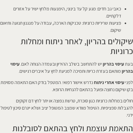
כאבי גב חדים: מגע קל עד בינוני, הימנעות מלחץ ישיר על אזורים
דלקתיים.
פציעות שריריות כרוניות: טכניקות הארכה, עבודה על מנגנון תנועה ותיאום
שיקום.
שיקולים בהריון, לאחר ניתוח ומחלות
כרוניות
בעת
עיסוי בהריון
יש להתחשב בשלב ההיריון ובעמדה הנוחה לאם.
עיסוי
בהריון
מותאם בעזרת כריות ותמיכה למניעת לחץ על איברים רגישים.
לפני
עיסוי אחרי ניתוח
נדרש אישור רפואי. המטפל בודק האם התאמה מסוימת
בקו שיקום נחוצה ופועל בהתאם להנחיות הרופא.
חולים במחלות כרוניות כגון סוכרת, טרשת נפוצה או יתר לחץ דם זקוקים
להגבלות ספציפיות. הטיפול מוודא שמצב המטופל יציב ושלא ייגרם סיכון לטיפול
ידני.
התאמת עוצמת ולחץ בהתאם לסובלנות