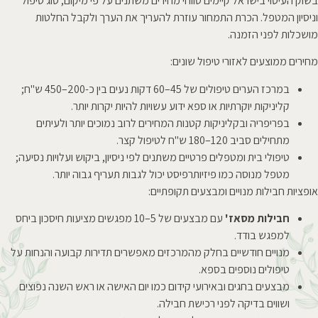
בשוק העיסוי בישראל קיימים טווחי מחירים משתנים על פי מיקום, סוג טיפול
וניסיון המטפל. הכרת התמחור עוזרת להעריך את הערך ולקבל החלטות
מושכלות לפני הזמנה.
מחירים ממוצעים לאזורי טיפול שונים:
במרכז הערים טיפולים של 45–60 דקות נעים בין כ-200–450 ש"ח;
קליניקות יוקרתיות או ספא ידוע עשויות להיות יקרות יותר.
בפריפריה ובקליניקות קטנות המחירים לרוב נמוכים יותר ולעיתים
מתחילים סביב 120–180 ש"ח לטיפול קצר.
טיפולי בית ומטפלים פרטיים משתנים לפי ניסיון, ביקוש ועלויות נסיעה;
מטפל מנוסה כמו פיזיותרפיסט יכול לגבות תעריף גבוה יותר.
אופציות חבילות מנויים ומבצעים תקופתיים:
חבילות מסאז'
עם מבצעים של 5–10 מפגשים מציעות חיסכון ביחס
למפגש בודד.
מנויים חודשיים בחלק מהמרכזים מאפשרים תדירות קבועה והנחות על
טיפולים נוספים בספא.
מבצעים בחגים ובאירועי קידום כמו יום האישה או ראש השנה נפוצים
ושווים בדיקה לפני רכישת חבילה.