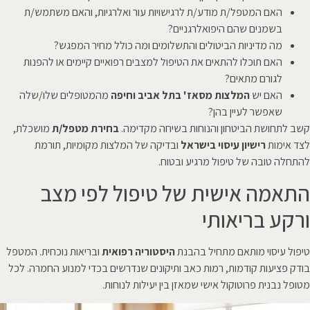
האם המטפל/ת מודע/ת לרגישויות עור ואלרגיות, והאם משתמש/ת
בשמנים שהם היפואלרגניים?
מה מדיניות הביטולים והתשלומים ומה כולל מחיר המפגש?
האם תוכלו להתאים את הטיפול למצבים רפואיים קיימים או להפנות
לגורם מתאים?
האם יש
המלצות מסאז' בתל אביב וחיפה
מהמטופלים שלו/שלה
שאפשר לעיין בהן?
קשב לתחושת הביטחון והנוחות בשיחה מקדימה.
בחירת מטפל/ת
מושכלת,
לצד אימות
רישיון עיסוי בישראל
ובדיקה של המלצות מקומיות, תורמת
להתחלה טובה של טיפול מרגיע ובטוח.
התאמה אישית של טיפול לפי מצב
ורקע בריאותי
טיפול עיסוי מותאם מתחיל בהבנת
היסטוריה רפואית
ובריאות נוכחית. המטפל
בודק פציעות קודמות, רמות כאב ותיקונים שנדרשים בכדי למנוע החמרה. לכל
מטופל נבנית פרוטוקול אישי שמאזן בין יעילות לנוחות.