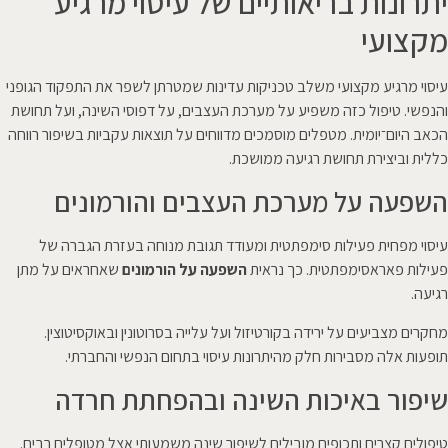
יתרונות בריאותיים של עיסוי מרגיע
מקצועי
עיסוי מרגיע מקצועי משלב טכניקות עדינות שמטרתן לשפר את התפקוד הגופני
והנפשי. טיפול כזה משפיע על מערכת העצבים, על דפוסי השינה, ועל תחושת
הכאב היום־יומית. מטפלים מוסמכים מדווחים על תוצאות עקביות בשיפור רווחה
כללית וביצירת תחושת רגיעה ממושכת.
השפעה על מערכת העצבים והורמונים
עיסוי מפחית פעילות סימפתטית ומעודד תגובת מנוחה בעזרת הגברה של
פעילות פאראסימפתטית. כך נראית
השפעה על הורמונים
שאחראים על מתן
רגיעה.
מחקרים מצביעים על ירידה בקורטיזול ועל עלייה בסרוטונין ובאוקסיטוצין.
תופעות אלה מסבירות חלק מהיתרונות עיסוי בתחום הנפשי והחברתי.
שיפור באיכות השינה ובהפחתת חרדה
טיפולים קצרים ותכופים מובילים לשיפור שינה משמעותי אצל מטופלים רבים.