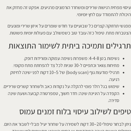
עיסוי מפחית רגישות שרירים ומשחרר הורמונים מרגיעים. אפקט זה מחזק את
היכולת להתמודד עם לחץ יומיומי.
מפגשי תחזוקה קצרים כל שבועיים עד חודש שומרים על איזון שרירי ומונעים
הצטברות מתח. טיפול כזה עובד טוב כשמשולב עם פעולות יומיות פשוטות.
תרגילים ותמיכה ביתית לשימור התוצאות
נשימות בטן 4-4-8: משפרות נשימה עמוקה ומורידות דופק.
מתיחות צוואר וכתפיים ל-30 שניות לכל צד להפחתת מתח מקומי.
תרגילי מודעות גוף (body scan) של 5–10 דקות לפני שינה לחיזוק
רגיעה.
שימוש בגל רולר פומי להקלה על נקודות כאב ולשחרור קשרים שריריים.
הקפדה על היגיינת שינה: חדר חשוך, טמפרטורה קבועה ושעת שינה
סדירה.
טיפים לשילוב עיסוי בלוח זמנים עמוס
ניתן לבחור טיפולי 20–30 דקות לשמירה על שחרור יעיל מבלי לשבור את היום.