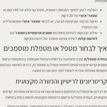
ספציפית.
המלצה לזמן: למשך התנסות ראשונית, טיפול גוף מלא של 60 דקות או
מסאז' אזורי
של 30 דקות.
שיקול פרקטי: אם קיימת פציעה, יש לבחור
מסאז' אזורי
מותאם וליידע
את המטפל.
שילוב טכניקות: לעיתים משולבות
שמנים ארומטיים במסאז'
עם
לחיצות קלות
ליצירת אפקט משולב של רגיעה ותפקוד.
איך לבחור מטפל או מטפלת מוסמכים
בחירת מטפל/ת
טובה משפיעה על חוויית הטיפול ותוצאותיו. בפסקאות הבאות
מוצגים קריטריונים פרקטיים לחיפוש מטפל/ת מוסמך/ת, דרכים לאימות המלצות
מקומיות ושאלות שכדאי לשאול לפני הפגישה הראשונה.
קריטריונים לרישיון והכשרה מקצועית
יש לבדוק שהמטפל/ת מחזיקים בתעודות מוכרות ובהכשרות מוסדרות. קורסים
מקצועיים, תעודת מטפל/ת ורישום ברשימות מקצועיות מהווים בסיס בטיחותי.
היכנסו לפרטי ההכשרה: השכלה בתאוריות כגון עיסוי שוודי, שיקום או טיפולי