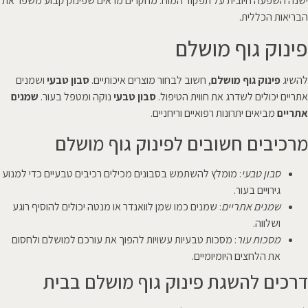
ישנה השפעה חיובית על תפקוד המוח. מחקרים מראים שפינוק קבוע משפר את
הבריאות הכללית.
פינוק גוף מושלם
להשיג
פינוק גוף מושלם
, חשוב לבחור מוצרים איכותיים.
סבון טבעי
ושמנים
אתריים יכולים לשדרג את חווית הטיפול.
סבון טבעי
נוקה ומטפל בעור.
שמנים
אתריים
מביאים יתרונות רפואיים וריחניים.
מרכיבים חשובים לפינוק גוף מושלם
סבון טבעי
: מומלץ להשתמש בסבונים מכילים רכיבים טבעיים כדי למנוע
גירויים בעור.
שמנים אתריים
: שמנים כמו שמן לוואנדר או מנטה יכולים להוסיף רוגע
ושלווה.
מסכות עור
: מסכות טבעיות עשויות להפוך את עורכם למושלם ולחסום
את הלחצים היומיומיים.
דרכים להשגת פינוק גוף מושלם בבית