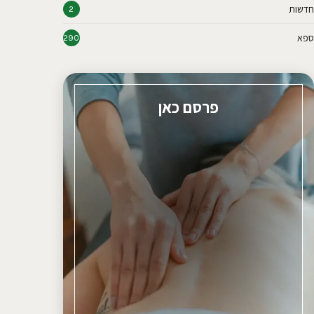
חדשות
2
ספא
290
פרסם כאן