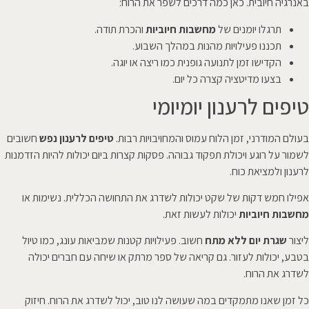
באנרגיה חיובית. כאן כמה דרכים לשפר את הרוח:
תרגלו יומנים של
מחשבות חיוביות
והכרת תודה.
תכננו פעילויות מהנות במהלך השבוע.
הקדישו זמן לתנועה גופנית כמו ריצה או יוגה.
בצעו מדיטציה קצרה כל יום.
טיפים לרענון יומיומי
בעולם המודרני, זמן הלוח עמוס והמחויבויות רבות.
טיפים לרענון נפש
חשובים
לשמור על רוגע ויכולת תפקוד גבוהה. פסקות קצרות ביום יכולות להיות הזדמנות
לרענון ולמציאת כוח.
אפילו חמש דקות של שקט יכולות לשדרג את התחושה הכללית. נשימות או
מחשבות חיוביות
יכולות לעשות זאת.
ליצור
שגרת יום ללא מתח
חשוב. פעילויות קטנות שמביאות עונג, כמו טיול
בטבע, יכולות לעזור. גם קריאה של ספר מרתק או שיחה עם חברים יכולה
לשדרג את הרוח.
כל זמן שאנו מתמקדים במה שעושה לנו טוב, יכול לשדרג את הרוח. חיזוק