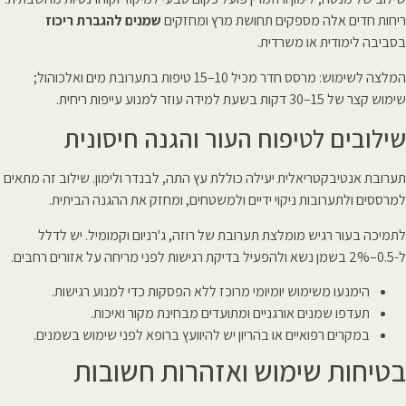
ריחות חדים אלה מספקים תחושת מרץ ומחזקים
שמנים להגברת ריכוז
בסביבה לימודית או משרדית.
המלצה לשימוש: מרסס חדר מכיל 10–15 טיפות בתערובת מים ואלכוהול;
שימוש קצר של 15–30 דקות בשעת למידה עוזר למנוע עייפות ריחית.
שילובים לטיפוח העור והגנה חיסונית
תערובת אנטיבקטריאלית יעילה כוללת עץ התה, לבנדר ולימון. שילוב זה מתאים
למרססים ולתערובות ניקוי ידיים ולמשטחים, ומחזק את ההגנה הביתית.
לתמיכה בעור רגיש מומלצת תערובת של רוזה, ג'רניום וקמומיל. יש לדלל
ל-0.5–2% בשמן נשא ולהפעיל בדיקת רגישות לפני מריחה על אזורים רחבים.
הימנעו משימוש יומיומי מרוכז ללא הפסקות כדי למנוע רגישות.
תעדפו שמנים אורגניים ומתועדים מבחינת מקור ואיכות.
במקרים רפואיים או בהריון יש להיוועץ ברופא לפני שימוש בשמנים.
בטיחות שימוש ואזהרות חשובות