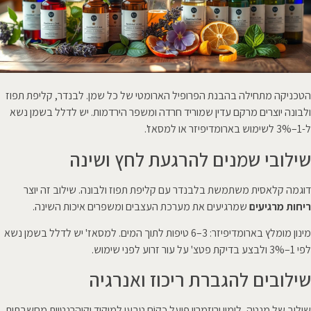
הטכניקה מתחילה בהבנת הפרופיל הארומטי של כל שמן. לבנדר, קליפת תפוז
ולבונה יוצרים מרקם עדין שמוריד חרדה ומשפר הירדמות. יש לדלל בשמן נשא
ל-1–3% לשימוש בארומדיפיזר או למסאז'.
שילובי שמנים להרגעת לחץ ושינה
דוגמה קלאסית משתמשת בלבנדר עם קליפת תפוז ולבונה. שילוב זה יוצר
ריחות מרגיעים
שמרגיעים את מערכת העצבים ומשפרים איכות השינה.
מינון מומלץ בארומדיפיזר: 3–6 טיפות לתוך המים. למסאז' יש לדלל בשמן נשא
לפי 1–3% ולבצע בדיקת פטצ' על עור זרוע לפני שימוש.
שילובים להגברת ריכוז ואנרגיה
שילוב של מנטה, לימון ורוזמרין פועל כקוֹם טבעי למיקוד וקוהרנטיות מחשבתית.