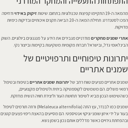
התפתחות התעשייה והמחקר המודרני
מהמאה ה-19 התקיימו קפיצות טכנולוגיות בתחום: שיטות
זיקוק באידוי
ודחיסה
הפכו לסטנדרט. תחילת המאה ה-20 הביאה תקנים איכותיים ובדיקות כימיות
מדויקות.
אתרי שמנים מחקרים
מודרניים מגבירים את הידע על מנגנונים ביולוגיים. השוק
הבינלאומי גדל, ובישראל חברות מקומיות משקיעות בקיימות ובייצור נקי.
יתרונות טיפוחיים ותרפויטיים של
שמנים אתריים
שמנים אתריים מציעים טווח רחב של
יתרונות שמנים אתריים
בטיפוח ובטיפול
רפואי משלים. הם משמשים לקוסמטיקה ביתית ולטיפולים מקצועיים,
כשהשימוש הנכון מביא לשיפור תחושת העור וליצירת חוויה רגשית מחזקת.
שמנים כמו לבנדר, עץ התה (Melaleuca alternifolia) ורוזה תורמים לטיפול
בעור על ידי איזון שומני וניקוי אנטיספטי. הם מסייעים בהאצת ריפוי פצעים קטנים
ובהפחתת גירויים כאשר מדללים אותם נכון בשמן נשא.