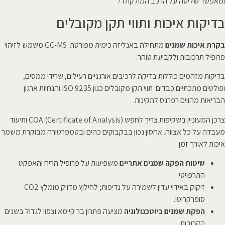
ומאפשר שליטה על הרכב המולקולרי.
בדיקות איכות ותווי תקן מקובלים
בקרת איכות שמנים
מתחילה באנליזה כימית מפורטת. GC-MS משמש לזיהוי
פרופיל תרכובות ולקביעת טוהר.
בדיקות מזהמים כוללות בדיקה לרכיבים אורגניים רעילים, שרידי ממסים,
ופולטים מתכתיים כבדים. תווי תקן מקובלים כגון ISO 9235 והנחיות ארגון
הבריאות מהווים רפרנס לתקינות.
צרכן המעוניין בשקיפות צריך לחפש COA (Certificate of Analysis) ותיעוד
מעבדה על כל אצווה. אחסון נכון בבקבוקים כהים ובטמפרטורה מבוקרת משמר
איכות לאורך זמן.
שיטות הפקה שמנים אתריים
משפיעות על פרופיל הריח והאפקט
התרפויטי.
זיקוק באידוי עדין לשמירה על נדיפות; לחילוץ מדויק מומלץ CO2
סופרקריטי.
הפקת שמנים ביוטכנולוגיה
מציעה פתרון בר קיימא וצפוי לגדול בשנים
הקרובות.