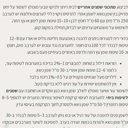
לביצוע
מתכוני שמנים אתריים
לבית ריחני ולניקוי טבעי מומלץ לשמור על יחס
מדויק בין שמן נושא לשמן אתרי. לתרסיס ניקוי כללי לערוצים וחלונות יש לערבב
250 מ"ל מים עם 60 מ"ל חומץ לבן ו-10–15 טיפות שמן לימון או עץ התה.
לשימוש על משטחים עדינים יש לבדוק תחילה במקום קטן.
כדורי ריח למגירות ניתנים להכנה באמצעות חליטת פליס או אורז עם 8–12
טיפות לבנדר לכל 100 גרם חומר. לתערובת נגד עובש יש לערבב מים, חומץ
וכ-10 טיפות שמן עץ התה ולרסס באזורים בעיתיים פעם בשבוע.
הוראות דילול בטוחות: למבוגרים 1–2% בריכוז בתערובות לטיפוח עור,
כלומר 6–12 טיפות שמן אתרי ב-30 מ"ל שמן נשא.
לילדים מעל שנתיים מקפידים על 0.5–1% ריכוז בלבד.
אין להשתמש ישירות על עור רגיש ללא בדיקת פטצ'.
לשימור עור ושיער מומלץ לשלב שמן נשא כגון שקדים או חוחובה עם
שמנים
לטיפוח ביתי
. לתערובת לעיסוי קרקפת לשיפור צמיחה מזערית יש להוסיף 5–8
טיפות רוזמרין ל-50 מ"ל שמן נשא ולמסרק לתוך הקרקפת בעיסוי עדין.
לשמן פנים להטבה של עור רגיל או יבש ניתן לערבב 3–5 טיפות לבנדר ב-30
מ"ל שמן נשא ולמרוח בכמות זעירה בערב. למסיכות לשיער מערבבים אבוקדו