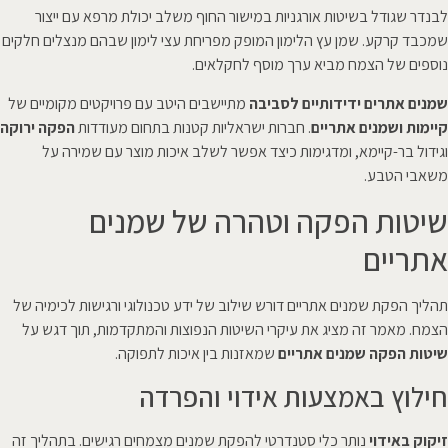
לבנדר שגודל בשיטות אורגניות במישור החוף משלב יכולת מרפא עם ייצור
שמכבד קרקע. שמן עץ הלימון המופק מפריחת עצי לימון שבהם מנצלים חלקים
נוספים של הצמח מביא ערך מוסף לחקלאים.
שמנים אתרים ידידותיים לסביבה
מתיישבים היטב עם פרויקטים מקומיים של
קיימות ושמנים אתריים
. חברות ישראליות קטנות בתחום מעודדות
הפקה ירוקה
וגידול בר-קיימא, ומדגימות כיצד אפשר לשלב איכות מוצר עם שמירה על
משאבי הטבע.
שיטות הפקה וטהרה של שמנים
אתריים
תהליך הפקת שמנים אתריים דורש שילוב של ידע טכנולוגי ורגישות לכימיה של
הצמח. מאמר זה מציג את עיקרי השיטות הנפוצות והמתקדמות, תוך דגש על
שיטות הפקה שמנים אתריים
שמאזנות בין איכות לתפוקה.
חילוץ באמצעות אידוי והפרדה
זיקוק באידוי
נותר כלי סטנדרטי להפקת שמנים מצמחים רגישים. בתהליך זה