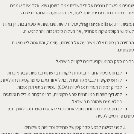
שמנים מופשרים נוצרים על ידי השריית צמח בשמן נשא. אלה אינם שמנים
אתרים טהורים והם עדינים יותר לעור, אך ההשפעה הארומטית שונה.
תמציות ריח, או fragrance oils, יכולות להיות סינתטיות או מעורבבות. הן נוחות
לשימוש בקוסמטיקה מסחרית, אך בעלות סיכוי גבוה יותר לרגישות.
הבחירה בין סוגים אלה משפיעה על בטיחות, עוצמה, והתאמה לשימושים
ספציפיים.
בחירת ספק מהימן וקריטריונים לקנייה בישראל
לבחון מוניטין החברה וביקורות לקוחות ברשתות ובחנויות טבע מוכרות.
לדרוש שקיפות לגבי מקור וגידול, כולל אזור גאוגרפי ופרקטיקות חקלאיות.
לבדוק זמינות תעודות אנליטיות (COA) ועמידה בתווי תקן איכות.
להעדיף רשתות כמו חנויות טבע מקומיות, בתי מרקחת מובילים ומותגים
בינלאומיים שמוכרים בישראל.
לבחון מדיניות החזרות ותנאי אחסון כדי להבטיח מוצר תקין לאורך זמן.
טיפים פרקטיים לקנייה
לפני רכישה לבצע סקר קטן של מחירים ומדיניות משלוחים.