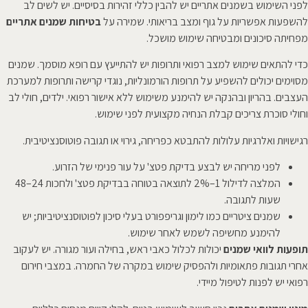
לפני השימוש בשמנים אתריים יש להבין כללי זהירות בסיסיים. יש לשים לב
להשפעות אפשריות על גוף ומצב בריאותי. שמירה על
בטיחות שמנים אתריים
מפחיתה סיכונים ומבטיחה שימוש מושכל.
כדי להתאים שימוש למצב רפואי ותרופות יש להתייעץ עם רופא מוסמך. שמנים
מסוימים יכולים להשפיע על תרופות הורמונליות, נוגדי קרישה ותרופות למערכת
העצבים. בהריון ובהנקה יש להימנע משימוש ללא אישור רפואי. ילדים, חולי לב
וחולי סוכרת צריכים קבלת הנחיה מקצועית לפני שימוש.
רגישויות ואלרגיות עלולות להתבטא כפריחה, גירוי או תגובה פוטוסנציטיבית.
לפני מריחה יש לבצע בדיקת פטצ' על עור פנימי של הזרוע.
המלצה לדילול 1–2% לתוצאה בטוחה בבדיקת פטצ' ולחכות 24–48
שעות לתגובה.
שמנים ציטריים כמו לימון וגריפפורט בעלי סיכון לפוטוסנציטיביות; יש
להימנע מחשיפה לשמש לאחר שימוש.
תופעות לוואי שמנים
יכולות לכלול כאבי ראש, בחילה ועור מגורה. יש לעקוב
אחרי תגובות פתאומיות ולהפסיק שימוש במקרה של החמרה. במצבי חירום
רפואי יש לפנות לטיפול מיידי.