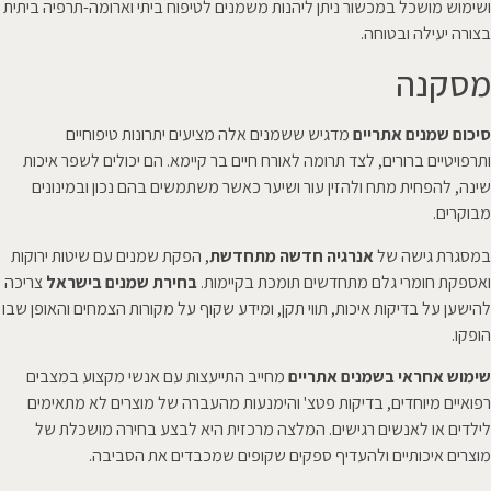
ושימוש מושכל במכשור ניתן ליהנות משמנים לטיפוח ביתי וארומה-תרפיה ביתית
בצורה יעילה ובטוחה.
מסקנה
סיכום שמנים אתריים
מדגיש ששמנים אלה מציעים יתרונות טיפוחיים
ותרפויטיים ברורים, לצד תרומה לאורח חיים בר קיימא. הם יכולים לשפר איכות
שינה, להפחית מתח ולהזין עור ושיער כאשר משתמשים בהם נכון ובמינונים
מבוקרים.
במסגרת גישה של
אנרגיה חדשה מתחדשת
, הפקת שמנים עם שיטות ירוקות
ואספקת חומרי גלם מתחדשים תומכת בקיימות.
בחירת שמנים בישראל
צריכה
להישען על בדיקות איכות, תווי תקן, ומידע שקוף על מקורות הצמחים והאופן שבו
הופקו.
שימוש אחראי בשמנים אתריים
מחייב התייעצות עם אנשי מקצוע במצבים
רפואיים מיוחדים, בדיקות פטצ' והימנעות מהעברה של מוצרים לא מתאימים
לילדים או לאנשים רגישים. המלצה מרכזית היא לבצע בחירה מושכלת של
מוצרים איכותיים ולהעדיף ספקים שקופים שמכבדים את הסביבה.