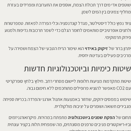
שוטפים אדי מים דרך תכולת הצמח, אוספים את התערובת ומפרידים בעזרת
מחליף צמיגים בין המים לשמן.
ציוד נפוץ כולל דיסטילטור, מגדל קונדנסציה וכלי הפרדה לפאזות. טמפרטורות
ולחצים אופרטיביים מותאמים לחומר הגלם כדי לשמר תרכובות נדיפות ולמנוע
פירוק תרמוקימי.
יתרון ברור של
זיקוק באידוי
הוא שימור הריח הטבעי של הצמח ושמירה על
מרכיבים פעילים בעדינות יחסית.
שיטות כימיות וביוטכנולוגיות חדשות
שיטות מתקדמות מציעות חלופות ליישום מסחרי רחב. חילוץ בלחץ סופרקריטי
עם CO2 מאפשר להוציא פרופילים מתוחכמים ללא חימום גבוה.
שימוש בממסים ירוקים, שחזור באמצעות אתנול אורגני והפרדה בכריות ספיחה
מגבירים תשואה ושומרים על יציבות מולקולרית.
תחום של
הפקת שמנים ביוטכנולוגיה
מתפתח במהירות. מיקרואורגניזמים
וביו-ריאקטורים מניבים טרפנים מסונתזים, מה שמפחית תלות בקציר עונתית