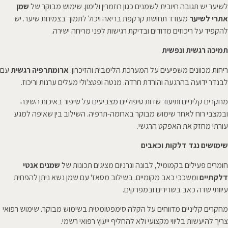
לשיער יש תגובה חיובית לשמנים כגון רוזמרין ולימון. שימוש מבוקר של
שמן
אתרי לשיער
מעודד תחושת קרקפת בריאה ויכול לתמוך בצמיחת שיער. יש
להקפיד על ריכוזים מדודים ובדיקת רגישות לפני מריחה ישירה.
תמיכה רגשית ונפשית
ריחות מכוונים משפיעים על המערכת הלימבית והזיכרון.
ארומתרפיה רגשית
עם
לבנדר ידועה בהרגעה והורדת חרדה. מנטה ופטצ'ולי מעלים ערנות וריכוז.
מחקרים קליניים ותיעוד שדות טיפוליים מצביעים על שיפור באיכות השינה
ובמצבי רוח לאחר שימוש מבוקר בארומה-תרפיה. השילוב בין שאיפה למגע
עורתי מחזק את האפקט הרגשי.
שימושים נגד דלקות וכאבים
חומרים פעילים בקמומיל, לבונה וגרניום מציגים תכונות של
שמנים אנטי
דלקתיים
ומשככי כאב מקומיים. בשילוב מסאז' עם שמן נשא ניתן להפחית
עיוותי שדה כאב בשרירים ובמפרקים.
מחקרים קליניים מדווחים על הקלה סימפטומטית בשימוש מבוקר. שימוש רפואי
צריך להיעשות בליווי מקצועי ולא להחליף ייעוץ רפואי רשמי.