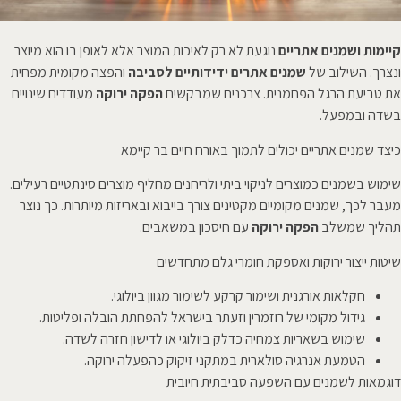
קיימות ושמנים אתריים
נוגעת לא רק לאיכות המוצר אלא לאופן בו הוא מיוצר
ונצרך. השילוב של
שמנים אתרים ידידותיים לסביבה
והפצה מקומית מפחית
את טביעת הרגל הפחמנית. צרכנים שמבקשים
הפקה ירוקה
מעודדים שינויים
בשדה ובמפעל.
כיצד שמנים אתריים יכולים לתמוך באורח חיים בר קיימא
שימוש בשמנים כמוצרים לניקוי ביתי ולריחנים מחליף מוצרים סינתטיים רעילים.
מעבר לכך, שמנים מקומיים מקטינים צורך בייבוא ובאריזות מיותרות. כך נוצר
תהליך שמשלב
הפקה ירוקה
עם חיסכון במשאבים.
שיטות ייצור ירוקות ואספקת חומרי גלם מתחדשים
חקלאות אורגנית ושימור קרקע לשימור מגוון ביולוגי.
גידול מקומי של רוזמרין וזעתר בישראל להפחתת הובלה ופליטות.
שימוש בשאריות צמחיה כדלק ביולוגי או לדישון חזרה לשדה.
הטמעת אנרגיה סולארית במתקני זיקוק כהפעלה ירוקה.
דוגמאות לשמנים עם השפעה סביבתית חיובית