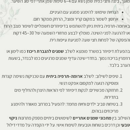
מועך, ביצה וחצי כפית שמן נשא עם 4–6 טיפות שמן אתרי לפי סוג השיער.
הנחיות שימוש: להימנע ממגע עם העיניים.
אחסון: לשמור במקום קריר ומוצל, הרחק ממקור חום.
בארומה-תרפיה ביתית ניתן להשתמש בדיפיוזרים חשמליים לשיפור מצב הרוח
או להרגעה לפני השינה. מומלץ לבצע מחזורי השמעה של 30–45 דקות
והפסקה של לפחות חצי שעה למניעת עייפות ריח.
בהפעלת דיפיוזר במשרד מומצא לשלב
שמנים להגברת ריכוז
כמו לימון או
רוזמרין בריכוז נמוך. בחדרי שינה עדיף שמנים מרגיעים כמו לבנדר, בשעות
הערב בלבד.
טיפים לשילוב: לשלב
ארומה-תרפיה ביתית
עם טכניקות נשימה קצרות
ומוסיקה רגועה למקסום אפקט רגשי.
תחזוקה מכשירים: לנקות דיפיוזר לפי הוראות היצרן ולהחליף מים
בתדירות.
בטיחות סביב ילדים וחיות מחמד: להפעיל במרחב מאוורר ולהימנע
מריכוזים גבוהים.
השילוב בין
מתכוני שמנים אתריים
לשימושים ביתיים מספק פתרונות
ניקוי
טבעי
וכן דרכים בטוחות וטבעיות לטיפוח אישי. על ידי הקפדה על מדדי דילול