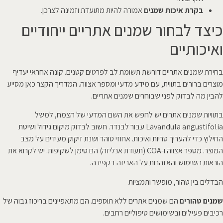
בקרת איכות שמנים
אמורה להיות מתועדת וזמינה לצרכן.
כיצד לבחור שמנים אתריים ייחודיים
ואיכותיים
בחירת שמנים אתריים דורשת תשומת לב לפרטים קטנים. קונה אחראי יעדיף
מוצרים ברורים בתווית, עם מידע מדעי ומספר אצווה. המדריך הקצר כאן מסייע
להבין מה לבדוק לפני שבוחרים שמנים אתריים.
בתוויות שמנים אתרים יש לחפש את השם המדעי של הצמח, למשל
Lavandula angustifolia עבור לבנדר. חשוב לבדוק מיקום גידול ושיטת
החילוץ כדי להעריך טריות ואיכות. אחוזי טוהר ושנת זיקוק מעידים על מצב
המוצר. מספר אצווה ו-COA (תעודת אנליזה) הם סימן לשקיפות. יש לקרוא את
הוראות השימוש והאזהרות על האריזה בקפידה.
הבדלים בין טהור, מופשר ותמציות
שמנים טהורים
הם שמנים אתרים ללא תוספים. הם מתאפיינים בריכוז גבוה של
רכיבים פעילים ובשימושים טיפוליים רחבים.