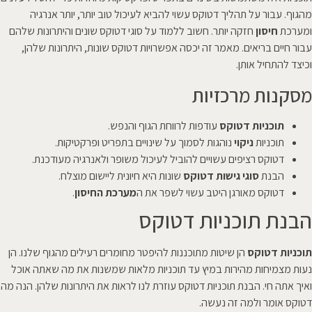
מהגוף. עבור על תהליך דטוקס עשוי להביא לעיכול טוב יותר, יותר אנרגיה
ומערכת
חיסון
חזקה יותר. חשוב ללמוד על סוגי דטוקס שונים והיתרונות שלהם
עבור חיים בריאים. מאמר זה יכסה אפשרויות דטוקס שונות, היתרונות שלהן,
וכיצד להתחיל אותן.
מסקנות מרכזיות
תוכניות דטוקס
עודפות לרווחת הגוף והנפש.
תוכניות
ניקוי
נוהגות לסמוך על שינויים בתפריט ופרקטיקות.
דטוקס רציפים עשויים להוביל לעיכול משופר ולאנרגיה מעודכנת.
הבנת
סוגי גישות דטוקס
שונות היא חיונית ליישום מוצלח.
דטוקס מאורגן היטב עשוי לשפר את ה
מערכת החיסון
.
הבנת תוכניות דטוקס
תוכניות דטוקס
הן שיטות מתוכננות להיפטר מחומרים רעילים מהגוף שלנו. הן
נעות מצמיחות מהירות במיץ עד תוכניות מלאות שמשנות את מה שאתה אוכל
ואיך אתה חי. הבנת תוכניות דטוקס עוזרת לנו לראות את היתרונות שלהן. הנה מה
דטוקס אומר ולמה זה נעשה.