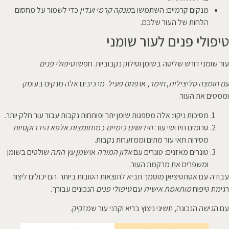
מנקים קרמיים: השתמשו ב
מנקה קרמי ועדין
כדי לשמור על מחסום
הלחות של העור שלכם.
טיפולי פנים לעור שומני
עור שומני דורש שליטה בשומן וסילוק נקבוביות. חפשו
טיפולי פנים
עם חומצה סליצילית
,
חימר
, או
פחם פעיל
. מרכיבים אלה מנקים בעומק
וממטים את העור.
מסיכות ניקוי: אלה מספגות שומן יתר ופותחות נקבות עבור עור חלק יותר.
סרומים חידושי עור:
חידושים כימיים
כמו
חומצות אלפא הידרוקסיות
מסירות תאי עור מתים וממזערות נקבות.
טונרים מאזנים: טונרים עם
אלון המורה
או
שמן עץ התה
שולטים בשומן
ומשפרים את מרקמת העור.
עבודה עם אסתטיציאן מוסמך תביא לתוצאות הטובות ביותר. הם יכולים ליצור
רגימת טיפוח
מותאמת אישית
עם
טיפולי פנים
הנכונים עבורך.
עם הגישה הנכונה, תשיגי ניצוץ בריא וקרני עור שמזקיק.