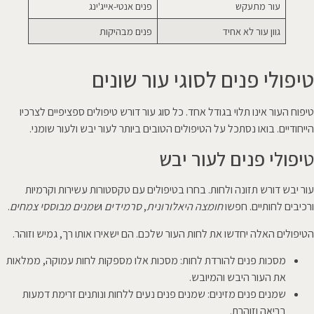
עור מתעקש
פנים אנטי-אייג'ינג
גוון עור לא אחיד
פנים מבהיקות
טיפולי פנים לסוגי עור שונים
טיפוח העור אינו תלוי בגודל אחד. כל סוג עור דורש טיפולים ספציפיים לצרכיו
הייחודיים. בואו נסתכל על הטיפולים הטובים ביותר לעור יבש ולעור שומני.
טיפולי פנים לעור יבש
עור יבש דורש תזונה ולחות. בחרו בטיפולים עם טקסטורות עשירות וקרמיות
ורכיבים לחותיים. חפשו
חומצה היאלורונית
,
סרמידים
ו
שמנים מבוססי צמחים
.
הטיפולים האלה יחדשו את לחות העור שלכם. הם ישאירו אותו רך, גמיש וזוהר.
מסכות פנים להורדת לחות: מסכות אלו מספקות לחות עמוקה, ממלאות
את העור היבש והמיובש.
שמנים פנים מזינים: שמנים פנים נעים ללחות ונותנים זרימת דמעות
בריאה וזוהרת.