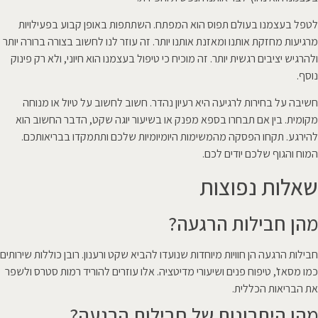
לטפל בעצמנו בעולם תפוס הוא המפתח. השתתפות באופן קבוע בפעילויות
מרגיעות מחזקת אותנו ומאזנת אותנו יותר. זה עוזר לנו לחשוב בצורה ברורה יותר
ולהרגיש יציבים רגשית יותר. זה מוכיח כי טיפול בעצמנו הוא חיוני, ולא רק פינוק
נוסף.
חשיבה על בחירות לרגיעה היא רעיון נהדר. חשוב לחשוב על טיול או מנוחה
מקומית. בין אם תבחרו בספא מפנק או בשיעור יוגה שקט, הדבר החשוב הוא
להירגע. תקחו הפסקה מהמשימות היומיומיות שלכם ותתמקדו בבריאותכם.
המוח והגוף שלכם יודים לכם.
שאלות נפוצות
מהן חבילות הרגעה?
חבילות הרגעה הן חוויות מיוחדות שנועדו להביא שקט ורענון. רובן כוללות שירותים
כמו מסאז', טיפוח פנים ושיעורי מדיטציה. אלו עוזרים להוריד רמות סטרס ולשפר
את הבריאות הכללית.
מהן היתרונות של חבילות הרגעה?