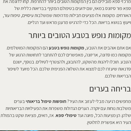
מרכזי ספא מובילים הם בין המקומות הטובים ביותר להתרפות. קחו לדוגמה את
ספא פור סיזונס במאוי, שם ידועים בטיפולם המקיף בבריאות כללית של
האורחים. מקומות אלו מציעים חבילות מדהימות שמשלבות עיסויים, טיפוח עור,
וייעוץ בנושא בריאות. הכל כדי להרגיש מרענן מראש ועד רגליים.
מקומות נופש בטבע הטובים ביותר
אם אתם אוהבים את הטבע,
מקומות נופש בטבע
הם המקומות המושלמים.
מקומות כמו סדונה, אריזונה, מאפשרים לכם להתחבר לתחושות הרגוע של
הטבע. תוכלו ליהנות מהשקט, להתבונן, ולהצטרף לטיולים. בנוסף, ישנם
סדנאות שיעזרו לכם למצוא את השלווה הפנימית שלכם. הכל מיועד לשיפור
הבריאות שלכם.
בריחה בערים
מחפשים רגיעה מבלי לעזוב את העיר?
חופשות טיפול בריאותי
בערים
משלבות נוחות עם יוקרה. הערים הגדולות משפרות את הפעילויות הבריאותיות
שלהן. הן מציעות הכל, מיוגה ועד
טיפולי ספא
. אז, רואים, מציאת שקט בהמולת
העיר היא אפשרית לחלוטין.