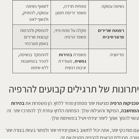
נשימה עמוקה
מפחית חרדה,
לשאוף נשימה
משפר זרימת חמצן
עמוקה, להחזיק,
ולנשוף לאט
רפואת שרירים
מקלה על מתח פיזי,
להמסיק ולהרפות
פרוגרסיבית
משפר הרפיה
קבוצות שרירים
באופן מערכתי
מדיטציה
משפרת
בהירות
להתמקד בנשימה,
נפשית
, מעודדת
להכיר במחשבות
יציבות רגשית
ללא שיפוט
יתרונות של תרגילים קבועים להרפיה
טכניקות הרפיה
מציעות יותר מפתרון מהיר ללחץ. הן משפרות את
בהירות
המחשבה
, המיקוד והיעילות שלך. הפחתת הלחץ עוזרת לך להתרכז יותר. זה
עשוי להפוך אותך ליותר יצירתי ויעיל במשימות שלך.
עם מוח נקי יותר, אתה יכול לחשוב באופן יצירתי יותר ולפתור בעיות בצורה יותר
טובה. תרגילים קבועים להרפיה מקנים את זה.