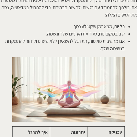
התרגולים הללו עוזרים לך להתמקד ולהישאר רגוע. המדיטציה השגתית משפרת
את יכולתך להתמודד עם רגשות ולחשוב בבהירות. כדי להתחיל במדיטציה, נסה
את הטיפים האלה:
כל יום, מצא זמן שקט לעצמך.
שב במקום נוח, סגור את העיניים שלך ונשמה.
אם מחשבות פולטות, תתירגל להשאירן ללא שיפוט ולחזור להתמקדות
בנשימה שלך.
טכניקה
יתרונות
איך לתרגל