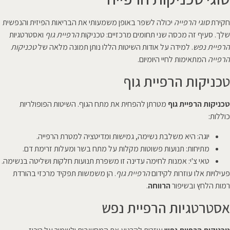
חקירת
סוגי הרפייה
יכולה לשפר באופן משמעותי את הבריאות הפיזית והנפשית
שלך. סעיף זה מכסה שני תחומים מרכזיים: טכניקות
הרפיית גוף
ואסטרטגיות
הרפיית נפש
. למידה על אודות השיטות הללו נותן תמונה מלאה של
טכניקות
הרפייה
המתאימות לחיי היומיום.
טכניקות הרפיית גוף
טכניקות הרפיית גוף
מטרתן להפחית את מתח הגוף. השיטות הפופולריות
כוללות:
יוגה: היא משלבת נשימה, גמישות ומדיטציה למטרת הרפייה.
מתיחות: תנועות פשוטות מקלות על מתח בשר ומעלות זרימת דם.
טאי צ'י: אמנות לחימה עדינה זו משפרת תנועות חלקות ושליטה בנשימה.
פעילויות אלו עוזרות לקידום
הרפיית גוף
. הן משמשות תפקיד מרכזי בהורדת
רמות הלחץ ובשיפור
הרווחה
.
אסטרטגיות הרפיית נפש