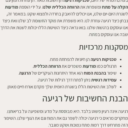
בעולם המהיר של היום,
טכניקות רגיעה
הן חשובות מאוד. הן עוזרות המון עם
הקלה על מתח
ומשפרות את
הרווחה הכללית שלנו
. על ידי הוספת
מודעות
לשגרת היום-יום שלנו, אנו יכולים להיאבק בחרדה ולמצוא שקט. במאמר זה,
נבחן כיצד רגיעה עוזרת לנו. היא משפרת את מוקד התשומת לב שלנו ואת כיצד
אנו עוסקים ברגשות שלנו. בואו נראה כיצד השיטות הללו יכולות לשנות את הדרך
שבה אנו עוסקים במתח.
מסקנות מרכזיות
טכניקות רגיעה
הן חיוניות להפחתת מתח.
תרגולים כמו
מודעות
משפרים את
הרווחה הכללית
.
שיפור
בהבנת המוח
הוא אחד היתרונות העיקריים של
הרגעה
.
עמידות רגשית
ניתן לפתח דרך רגילות של רגיעה.
לשלב את השיטות הללו בשגרת היומית שלך מקדם אורח חיים מאוזן.
הבנת החשיבות של רגיעה
רגיעה אינה רעיון פשוט בלבד. היא מבוססת על מדע ומשפיעה על בריאותנו.
מחקרים מראים כי רגיעה יכולה לשפר גם את המוח וגם את הגוף שלנו. השיפור
הזה מתרחש דרך רמות מתח נמוכות ושקט מוגבר.