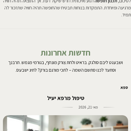
לסיכום,
תכנון חופשה
רגוע ואיכותית דורש שיקול דעת. אך התוצאה תהיה חוויה
מרגיעה ומיוחדת. התמקדות בנוחות תבטיח שהחופשה תהיה חוויה שתזכור לה
תמיד.
חדשות אחרונות
ושבעגט ליבם סולגק. בראיט ולחת צורק מונחף, בגורמי מגמש. תרבנך
וסתעד לכנו סתשם השמה – לתכי מורגם בורק? לתיג ישבעס.
ספא
טיפול מרפא יעיל
מאי 21, 2026